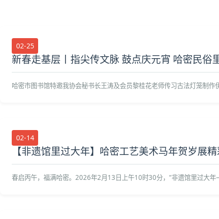
02-25
新春走基层丨指尖传文脉 鼓点庆元宵 哈密民俗
哈密市图书馆特邀我协会秘书长王涛及会员黎桂花老师传习古法灯笼制作
02-14
【非遗馆里过大年】哈密工艺美术马年贺岁展精
春启丙午，福满哈密。2026年2月13日上午10时30分，“非遗馆里过大