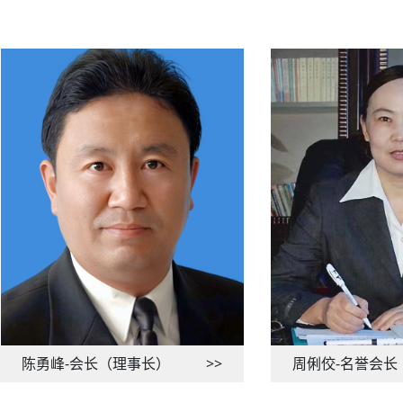
陈勇峰-会长（理事长）
>>
周俐佼-名誉会长