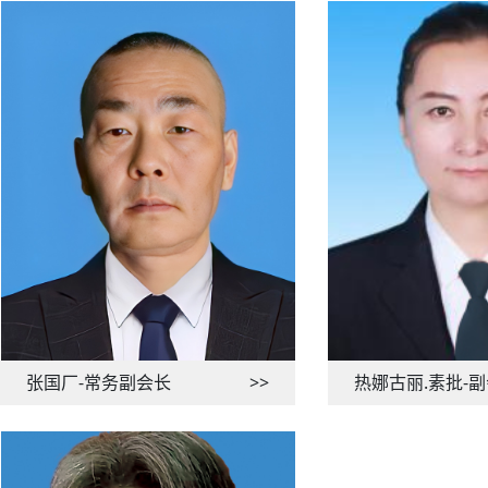
张国厂-常务副会长
>>
热娜古丽.素批-